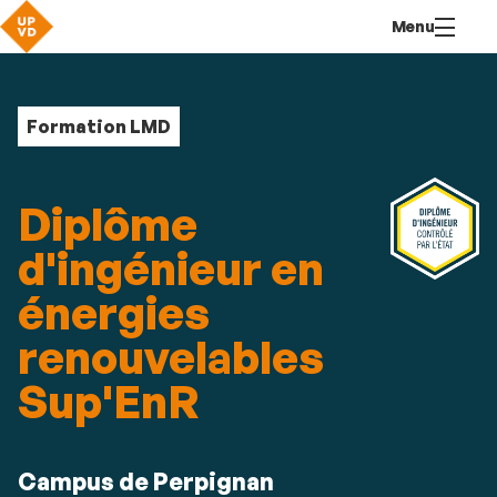
Aller
Navigation
Accès
Connexion
Menu
au
directs
contenu
Formation LMD
Diplôme
d'ingénieur en
énergies
renouvelables
Sup'EnR
Résumé
Campus de Perpignan