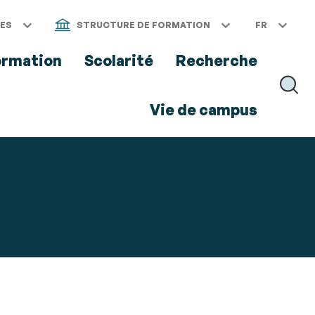
CES
STRUCTURE DE FORMATION
FR
ormation
Scolarité
Recherche
RECH
Vie de campus