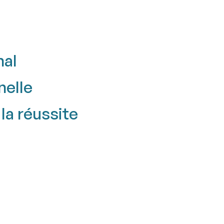
nal
nelle
a réussite