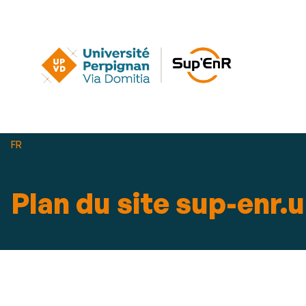
Vous
FR
êtes
ici :
Plan du site sup-enr.u