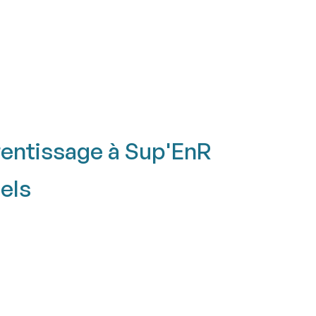
rentissage à Sup'EnR
iels